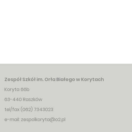
Zespół Szkół im. Orła Białego w Korytach
Koryta 66b
63-440 Raszków
tel/fax (062) 7343023
e-mail:
zespolkoryta@o2.pl